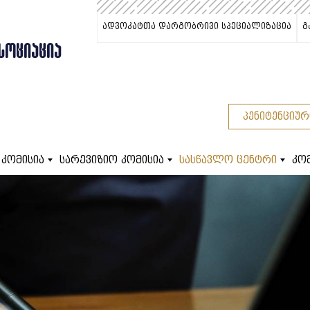
ადვოკატთა დარგობრივი სპეციალიზაცია
გ
ᲡᲝᲪᲘᲐᲪᲘᲐ
პენიტენციურ
 კომისია
სარევიზიო კომისია
სასწავლო ცენტრი
კო