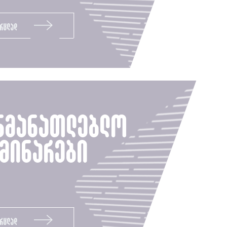
ვრცლად
ნმანათლებლო
მინარები
ვრცლად