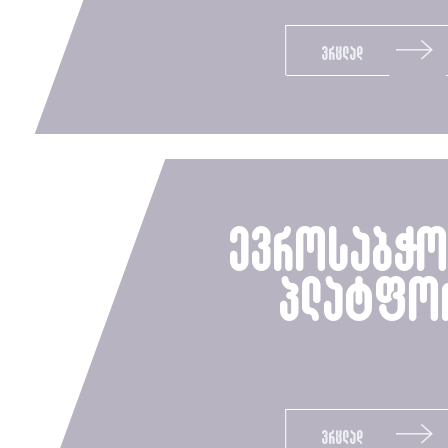
ვრცლად
ევროსაბჭო
პლატფო
ვრცლად