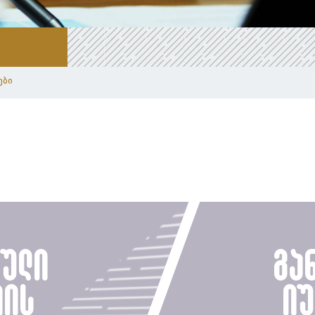
ები
ული
გა
იის
ი