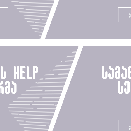
ს help
საგა
რმა
სე