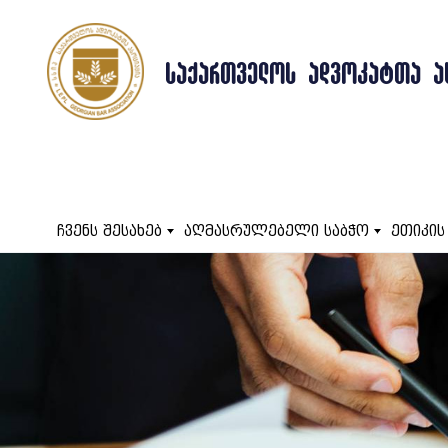
ᲡᲐᲥᲐᲠᲗᲕᲔᲚᲝᲡ ᲐᲓᲕᲝᲙᲐᲢᲗᲐ Ა
ჩვენს შესახებ
აღმასრულებელი საბჭო
ეთიკის