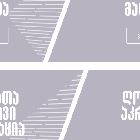
მა
გა
ტთა
ღო
ივი
აკ
აცია