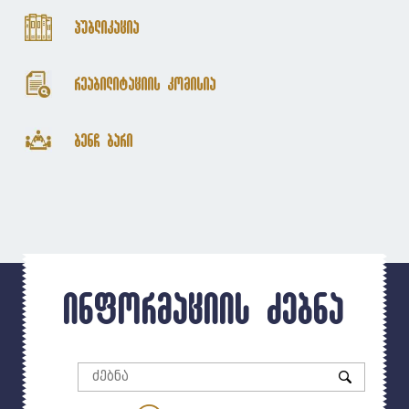
პუბლიკაცია
რეაბილიტაციის კომისია
ბენჩ ბარი
ინფორმაციის ძებნა