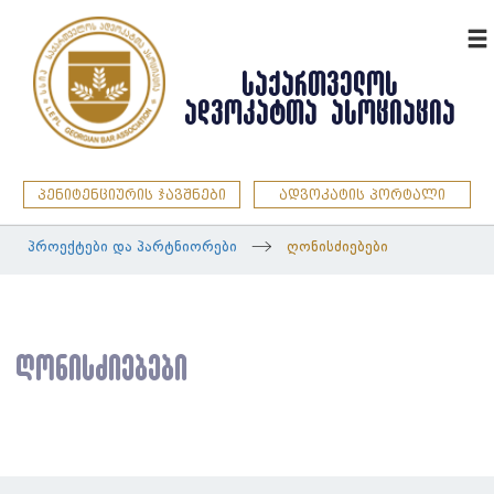
ENG
ᲡᲐᲥᲐᲠᲗᲕᲔᲚᲝᲡ
ᲐᲓᲕᲝᲙᲐᲢᲗᲐ ᲐᲡᲝᲪᲘᲐᲪᲘᲐ
პენიტენციურის ჯავშნები
ადვოკატის პორტალი
პროექტები და პარტნიორები
ღონისძიებები
ღონისძიებები