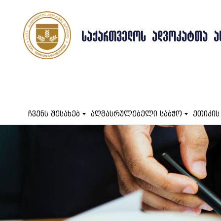
ᲡᲐᲥᲐᲠᲗᲕᲔᲚᲝᲡ ᲐᲓᲕᲝᲙᲐᲢᲗᲐ Ა
ჩვენს შესახებ
აღმასრულებელი საბჭო
ეთიკის