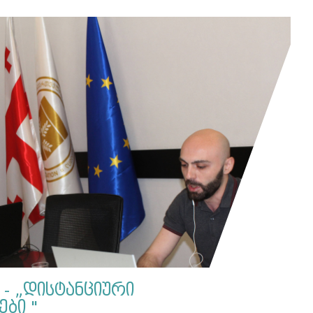
- „დისტანციური
ბი "