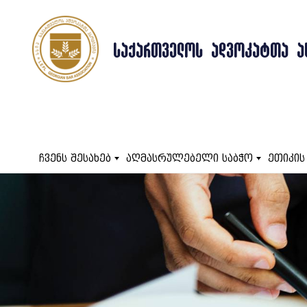
ᲡᲐᲥᲐᲠᲗᲕᲔᲚᲝᲡ ᲐᲓᲕᲝᲙᲐᲢᲗᲐ Ა
ჩვენს შესახებ
აღმასრულებელი საბჭო
ეთიკის