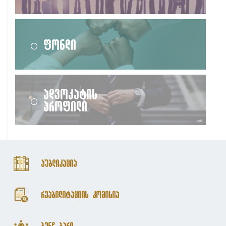
ფონდი
ადვოკატის
პროფილი
პუბლიკაცია
რეაბილიტაციის კომისია
ბენჩ ბარი