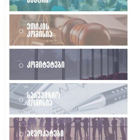
ეთიკის
კომისია
კომიტეტები
სარევიზიო
კომისია
ადვოკატები