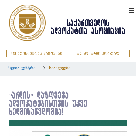
ENG
ᲡᲐᲥᲐᲠᲗᲕᲔᲚᲝᲡ
ᲐᲓᲕᲝᲙᲐᲢᲗᲐ ᲐᲡᲝᲪᲘᲐᲪᲘᲐ
პენიტენციურის ჯავშნები
ადვოკატის პორტალი
მედია ცენტრი
სიახლეები
"არდის" დაზღვევა
ადვოკატებისთვის უკვე
ხელმისაწვდომია!