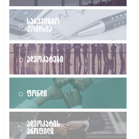
სარევიზიო
კომისია
ადვოკატები
ფონდი
ადვოკატის
პროფილი