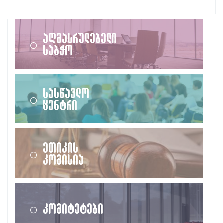
აღმასრულებელი
საბჭო
სასწავლო
ცენტრი
ეთიკის
კომისია
კომიტეტები