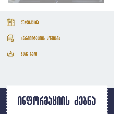
პუბლიკაცია
რეაბილიტაციის კომისია
ბენჩ ბარი
ინფორმაციის ძებნა