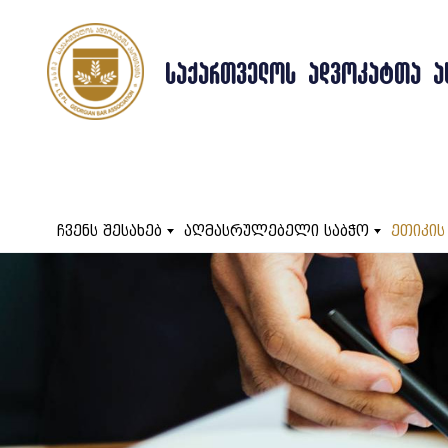
ᲡᲐᲥᲐᲠᲗᲕᲔᲚᲝᲡ ᲐᲓᲕᲝᲙᲐᲢᲗᲐ Ა
ჩვენს შესახებ
აღმასრულებელი საბჭო
ეთიკის