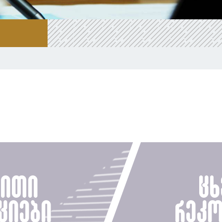
ბითი
ცხ
ციები
რეკო