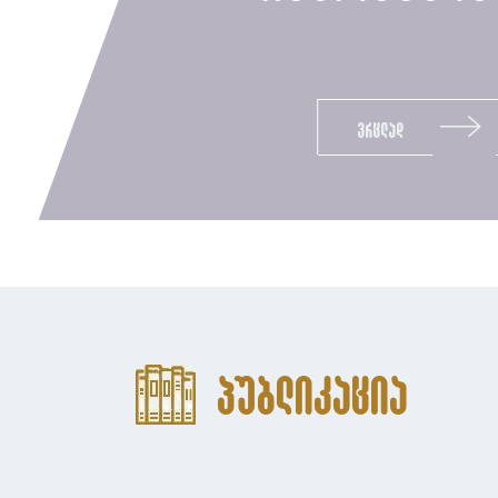
ვრცლად
პუბლიკაცია