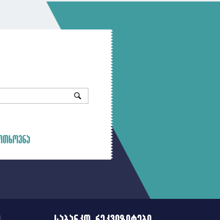
ოთხოვნა
ა
საბანკო რეკვიზიტები