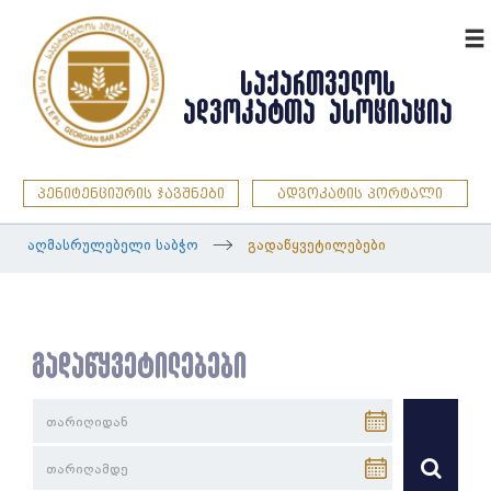
ENG
ᲡᲐᲥᲐᲠᲗᲕᲔᲚᲝᲡ
ᲐᲓᲕᲝᲙᲐᲢᲗᲐ ᲐᲡᲝᲪᲘᲐᲪᲘᲐ
პენიტენციურის ჯავშნები
ადვოკატის პორტალი
აღმასრულებელი საბჭო
გადაწყვეტილებები
გადაწყვეტილებები