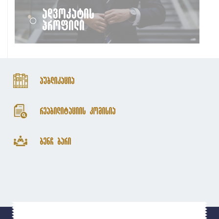
ადვოკატის
პროფილი
პუბლიკაცია
რეაბილიტაციის კომისია
ბენჩ ბარი