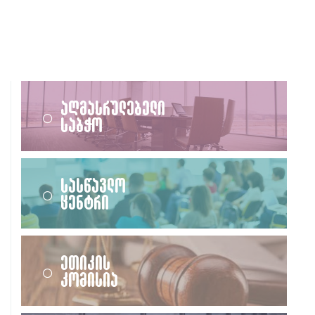
აღმასრულებელი
საბჭო
სასწავლო
ცენტრი
ეთიკის
კომისია