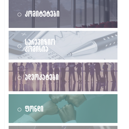
კომიტეტები
სარევიზიო
კომისია
ადვოკატები
ფონდი