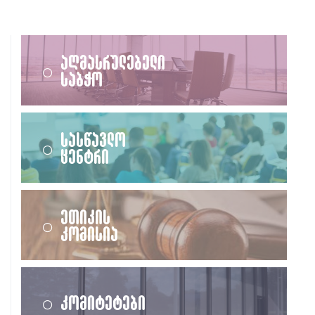
აღმასრულებელი
საბჭო
სასწავლო
ცენტრი
ეთიკის
კომისია
კომიტეტები