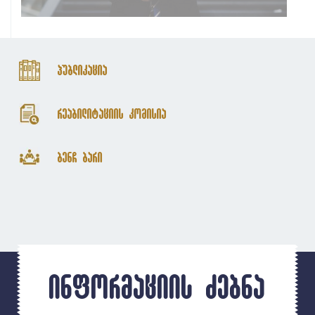
პუბლიკაცია
რეაბილიტაციის კომისია
ბენჩ ბარი
ინფორმაციის ძებნა