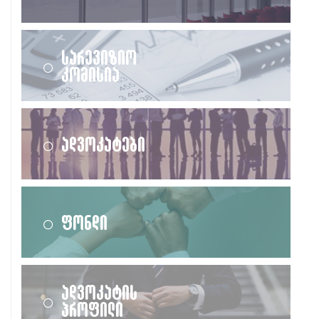
სარევიზიო
კომისია
ადვოკატები
ფონდი
ადვოკატის
პროფილი