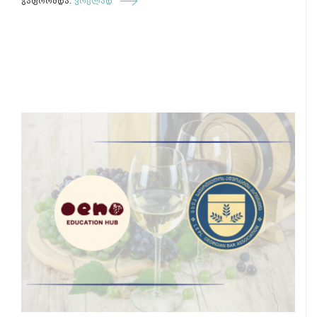
გაფორმდა.
ვრცლად