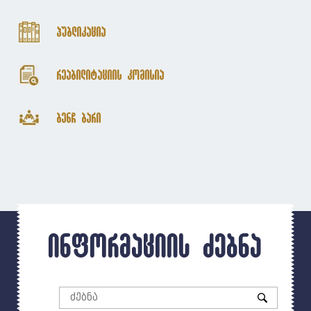
პუბლიკაცია
რეაბილიტაციის კომისია
ბენჩ ბარი
ინფორმაციის ძებნა