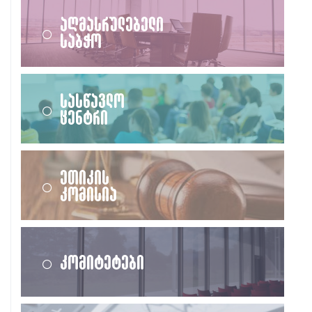
აღმასრულებელი
საბჭო
სასწავლო
ცენტრი
ეთიკის
კომისია
კომიტეტები