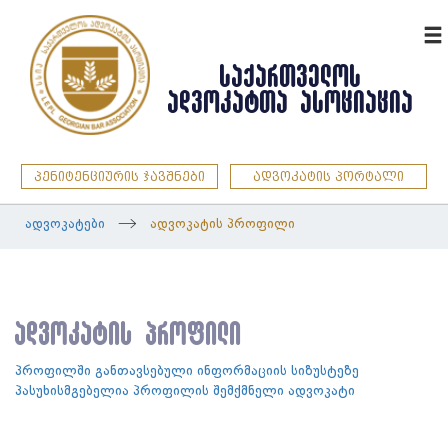
ENG
ᲡᲐᲥᲐᲠᲗᲕᲔᲚᲝᲡ
ᲐᲓᲕᲝᲙᲐᲢᲗᲐ ᲐᲡᲝᲪᲘᲐᲪᲘᲐ
პენიტენციურის ჯავშნები
ადვოკატის პორტალი
ადვოკატები
ადვოკატის პროფილი
ადვოკატის პროფილი
პროფილში განთავსებული ინფორმაციის სიზუსტეზე
პასუხისმგებელია პროფილის შემქმნელი ადვოკატი