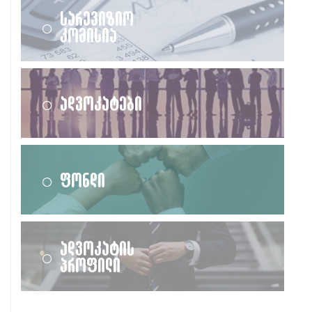
სარევიზიო
კომისია
ადვოკატები
ფონდი
ადვოკატის
პროფილი