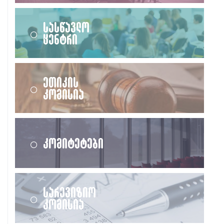
სასწავლო
ცენტრი
ეთიკის
კომისია
კომიტეტები
სარევიზიო
კომისია