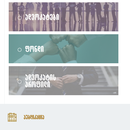
ადვოკატები
ფონდი
ადვოკატის
პროფილი
პუბლიკაცია