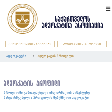
ENG
ᲡᲐᲥᲐᲠᲗᲕᲔᲚᲝᲡ
ᲐᲓᲕᲝᲙᲐᲢᲗᲐ ᲐᲡᲝᲪᲘᲐᲪᲘᲐ
პენიტენციურის ჯავშნები
ადვოკატის პორტალი
ადვოკატები
ადვოკატის პროფილი
ადვოკატის პროფილი
პროფილში განთავსებული ინფორმაციის სიზუსტეზე
პასუხისმგებელია პროფილის შემქმნელი ადვოკატი