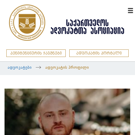
ENG
ᲡᲐᲥᲐᲠᲗᲕᲔᲚᲝᲡ
ᲐᲓᲕᲝᲙᲐᲢᲗᲐ ᲐᲡᲝᲪᲘᲐᲪᲘᲐ
პენიტენციურის ჯავშნები
ადვოკატის პორტალი
ადვოკატები
ადვოკატის პროფილი