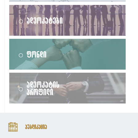
ადვოკატები
ფონდი
ადვოკატის
პროფილი
პუბლიკაცია