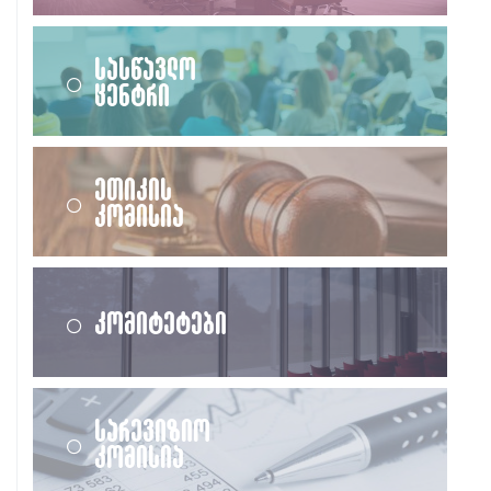
სასწავლო
ცენტრი
ეთიკის
კომისია
კომიტეტები
სარევიზიო
კომისია