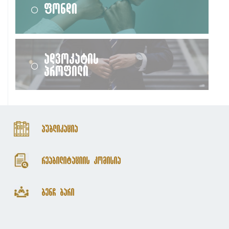
ფონდი
ადვოკატის
პროფილი
პუბლიკაცია
რეაბილიტაციის კომისია
ბენჩ ბარი