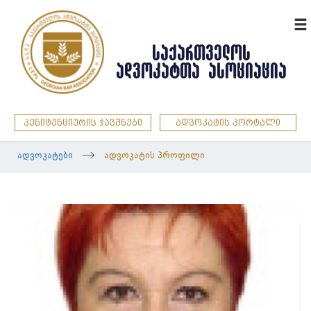
ENG
ᲡᲐᲥᲐᲠᲗᲕᲔᲚᲝᲡ
ᲐᲓᲕᲝᲙᲐᲢᲗᲐ ᲐᲡᲝᲪᲘᲐᲪᲘᲐ
პენიტენციურის ჯავშნები
ადვოკატის პორტალი
ადვოკატები
ადვოკატის პროფილი