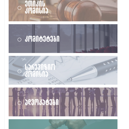
ეთიკის
კომისია
კომიტეტები
სარევიზიო
კომისია
ადვოკატები