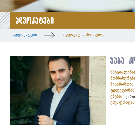
ადვოკატები
ადვოკატები
ადვოკატის პროფილი
ჯაბა კ
სპეციალიზა
მომსახურებ
მისამართი:
ტელეფონის 
ენები:
ქარ
ელ. ფოსტა: