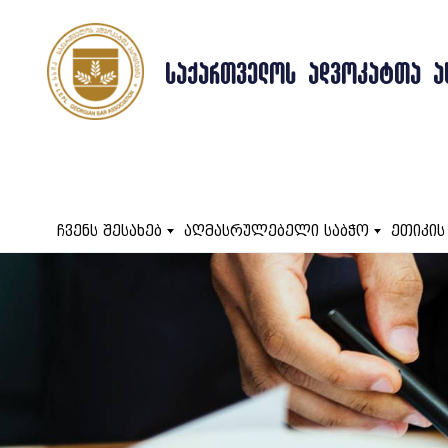
ᲡᲐᲥᲐᲠᲗᲕᲔᲚᲝᲡ ᲐᲓᲕᲝᲙᲐᲢᲗᲐ Ა
ჩვენს შესახებ
აღმასრულებელი საბჭო
ეთიკის