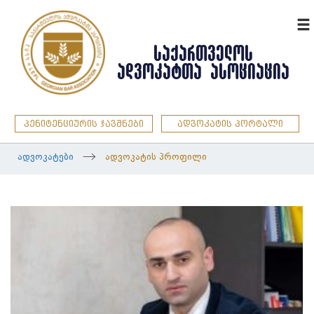
ENG
ᲡᲐᲥᲐᲠᲗᲕᲔᲚᲝᲡ
ᲐᲓᲕᲝᲙᲐᲢᲗᲐ ᲐᲡᲝᲪᲘᲐᲪᲘᲐ
პენიტენციურის ჯავშნები
ადვოკატის პორტალი
ადვოკატები
ადვოკატის პროფილი