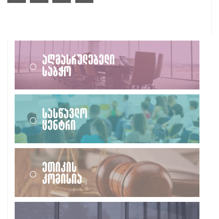
აღმასრულებელი
საბჭო
სასწავლო
ცენტრი
ეთიკის
კომისია