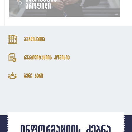
პროფილი
პუბლიკაცია
რეაბილიტაციის კომისია
ბენჩ ბარი
ინფორმაციის ძებნა