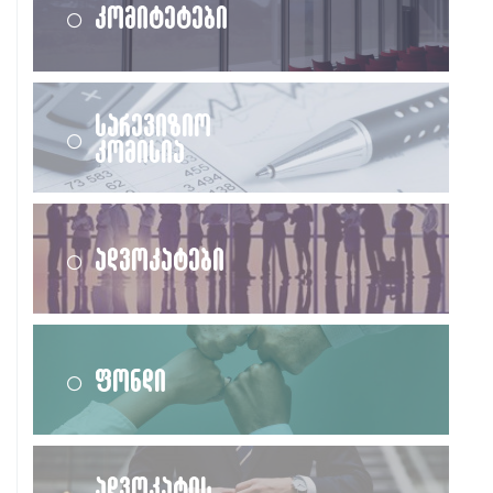
კომიტეტები
სარევიზიო
კომისია
ადვოკატები
ფონდი
ადვოკატის