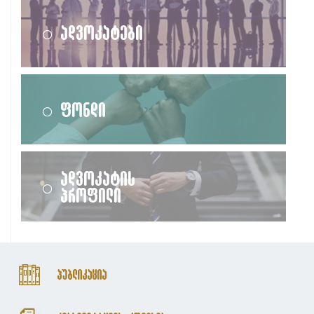
ადვოკატები
ფონდი
ადვოკატის
პროფილი
პუბლიკაცია