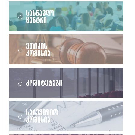
სასწავლო
ცენტრი
ეთიკის
კომისია
კომიტეტები
სარევიზიო
კომისია