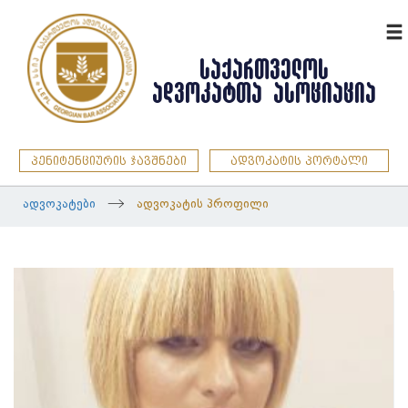
ENG
ᲡᲐᲥᲐᲠᲗᲕᲔᲚᲝᲡ
ᲐᲓᲕᲝᲙᲐᲢᲗᲐ ᲐᲡᲝᲪᲘᲐᲪᲘᲐ
პენიტენციურის ჯავშნები
ადვოკატის პორტალი
ადვოკატები
ადვოკატის პროფილი